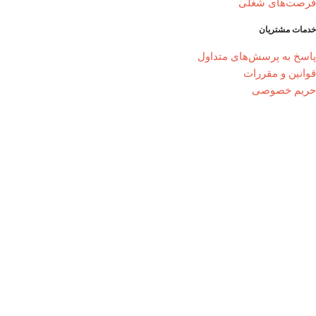
فرصت‌های شغلی
خدمات مشتریان
پاسخ به پرسش‌های متداول
قوانین و مقررات
حریم خصوصی
راهنمای خرید از ایزانزیت
نحوه ثبت سفارش
رویه ارسال سفارش
رهگیری مرسولات
تماس با ما
شماره تماس : 28422288-021
ایران - بندر بوشهر - برازجان - خیابان ماحوزی - رویال کمپلکس - واحد 9
فروشگاه اینترنتی ایرانزیت