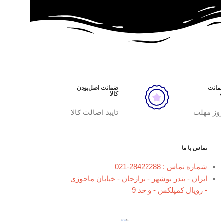
ضمانت
ضمانت اصل‌بودن
کالا
وز مهلت
تایید اصالت کالا
تماس با ما
شماره تماس : 28422288-021
ایران - بندر بوشهر - برازجان - خیابان ماحوزی
- رویال کمپلکس - واحد 9