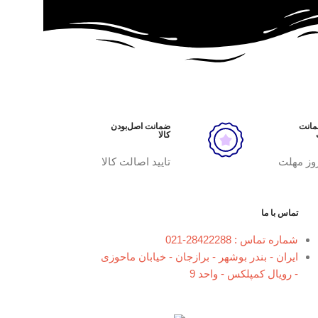
ضمانت
ضمانت اصل‌بودن
کالا
وز مهلت
تایید اصالت کالا
تماس با ما
شماره تماس : 28422288-021
ایران - بندر بوشهر - برازجان - خیابان ماحوزی
- رویال کمپلکس - واحد 9