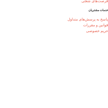
فرصت‌های شغلی
خدمات مشتریان
پاسخ به پرسش‌های متداول
قوانین و مقررات
حریم خصوصی
راهنمای خرید از ایزانزیت
نحوه ثبت سفارش
رویه ارسال سفارش
رهگیری مرسولات
تماس با ما
شماره تماس : 28422288-021
ایران - بندر بوشهر - برازجان - خیابان ماحوزی - رویال کمپلکس - واحد 9
فروشگاه اینترنتی ایرانزیت