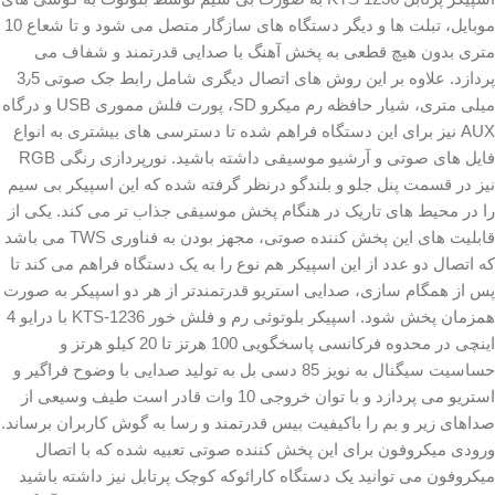
موبایل، تبلت ها و دیگر دستگاه های سازگار متصل می شود و تا شعاع 10
متری بدون هیچ قطعی به پخش آهنگ با صدایی قدرتمند و شفاف می
پردازد. علاوه بر این روش های اتصال دیگری شامل رابط جک صوتی 3٫5
میلی متری، شیار حافظه رم میکرو SD، پورت فلش مموری USB و درگاه
AUX نیز برای این دستگاه فراهم شده تا دسترسی های بیشتری به انواع
فایل های صوتی و آرشیو موسیقی داشته باشید. نورپردازی رنگی RGB
نیز در قسمت پنل جلو و بلندگو درنظر گرفته شده که این اسپیکر بی سیم
را در محیط های تاریک در هنگام پخش موسیقی جذاب تر می کند. یکی از
قابلیت های این پخش کننده صوتی، مجهز بودن به فناوری TWS می باشد
که اتصال دو عدد از این اسپیکر هم نوع را به یک دستگاه فراهم می کند تا
پس از همگام سازی، صدایی استریو قدرتمندتر از هر دو اسپیکر به صورت
همزمان پخش شود. اسپیکر بلوتوثی رم و فلش خور KTS-1236 با درایو 4
اینچی در محدوه فرکانسی پاسخگویی 100 هرتز تا 20 کیلو هرتز و
حساسیت سیگنال به نویز 85 دسی بل به تولید صدایی با وضوح فراگیر و
استریو می پردازد و با توان خروجی 10 وات قادر است طیف وسیعی از
صداهای زیر و بم را باکیفیت بیس قدرتمند و رسا به گوش کاربران برساند.
ورودی میکروفون برای این پخش کننده صوتی تعبیه شده که با اتصال
میکروفون می توانید یک دستگاه کارائوکه کوچک پرتابل نیز داشته باشید